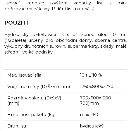
lisovací jednotce (zvýšení kapacity lisu s min.
pořizovacími náklady, třídění lis. materiálu).
POUŽITÍ
Hydraulický paketovací lis s přítlačnou silou 10 tun
(1/2paleta) určený pro obchodní domy, sběrná centra,
výkupny druhotních surovin, supermarkety, sklady, malé
střední i velké podniky.
Max. lisovací síla
10 t ± 10 %
Vnější rozměry (DxŠxV) (mm)
1760x800x2270
Rozměry paketu (DxŠxV)
700x500x(600–
(mm)
700)mm
Hmotnost paketu (kg)
max. 150
Druh lisu
hydraulický