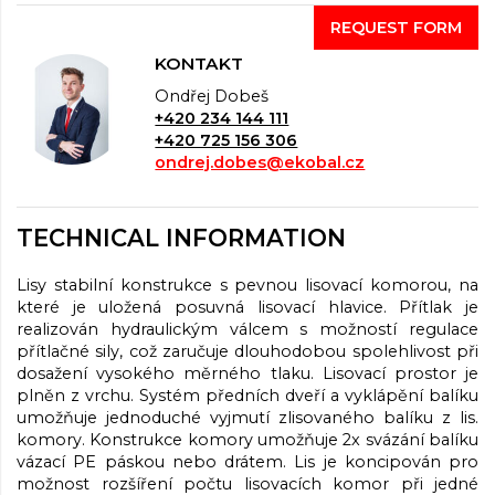
REQUEST FORM
KONTAKT
Ondřej Dobeš
+420 234 144 111
+420 725 156 306
ondrej.dobes@ekobal.cz
TECHNICAL INFORMATION
Lisy stabilní konstrukce s pevnou lisovací komorou, na
které je uložená posuvná lisovací hlavice. Přítlak je
realizován hydraulickým válcem s možností regulace
přítlačné sily, což zaručuje dlouhodobou spolehlivost při
dosažení vysokého měrného tlaku. Lisovací prostor je
plněn z vrchu. Systém předních dveří a vyklápění balíku
umožňuje jednoduché vyjmutí zlisovaného balíku z lis.
komory. Konstrukce komory umožňuje 2x svázání balíku
vázací PE páskou nebo drátem. Lis je koncipován pro
možnost rozšíření počtu lisovacích komor při jedné