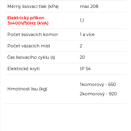
Měrný lisovací tlak (kPa)
max 208
Elektrický příkon
1,1
3x400V/50Hz (kVA)
Počet lisovacích komor
1 a více
Počet vázacích míst
2
Čas lisovacího cyklu (s)
20
Elektrické krytí
IP 54
1komorový - 650
Hmotnost lisu (kg)
2komorový - 920