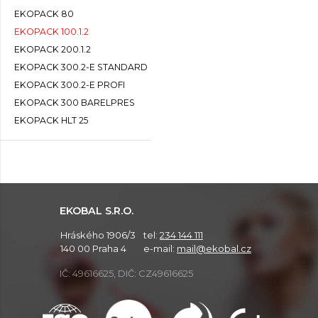
EKOPACK 80
EKOPACK 100.1.2
EKOPACK 200.1.2
EKOPACK 300.2-E STANDARD
EKOPACK 300.2-E PROFI
EKOPACK 300 BARELPRES
EKOPACK HLT 25
EKOBAL S.R.O.
Hráského 1906/3
tel:
234 144 111
140 00 Praha 4
e-mail:
mail@ekobal.cz
IČ: 49616625, DIČ: CZ49616625