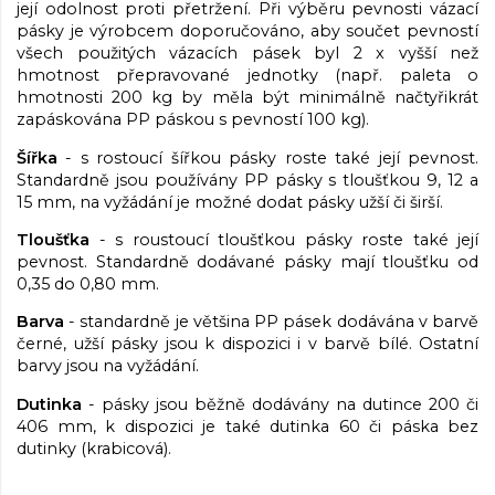
její odolnost proti přetržení. Při výběru pevnosti vázací
pásky je výrobcem doporučováno, aby součet pevností
všech použitých vázacích pásek byl 2 x vyšší než
hmotnost přepravované jednotky (např. paleta o
hmotnosti 200 kg by měla být minimálně načtyřikrát
zapáskována PP páskou s pevností 100 kg).
Šířka
- s rostoucí šířkou pásky roste také její pevnost.
Standardně jsou používány PP pásky s tloušťkou 9, 12 a
15 mm, na vyžádání je možné dodat pásky užší či širší.
Tloušťka
- s roustoucí tloušťkou pásky roste také její
pevnost. Standardně dodávané pásky mají tloušťku od
0,35 do 0,80 mm.
Barva
- standardně je většina PP pásek dodávána v barvě
černé, užší pásky jsou k dispozici i v barvě bílé. Ostatní
barvy jsou na vyžádání.
Dutinka
- pásky jsou běžně dodávány na dutince 200 či
406 mm, k dispozici je také dutinka 60 či páska bez
dutinky (krabicová).