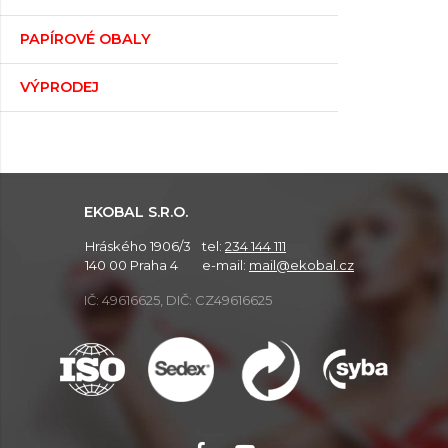
PAPÍROVÉ OBALY
VÝPRODEJ
EKOBAL S.R.O.
Hráského 1906/3
tel:
234 144 111
140 00 Praha 4
e-mail:
mail@ekobal.cz
IČ: 49616625, DIČ: CZ49616625