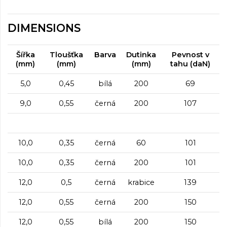
DIMENSIONS
Šířka
Tloušťka
Barva
Dutinka
Pevnost v
(mm)
(mm)
(mm)
tahu (daN)
5,0
0,45
bílá
200
69
9,0
0,55
černá
200
107
10,0
0,35
černá
60
101
10,0
0,35
černá
200
101
12,0
0,5
černá
krabice
139
12,0
0,55
černá
200
150
12,0
0,55
bílá
200
150