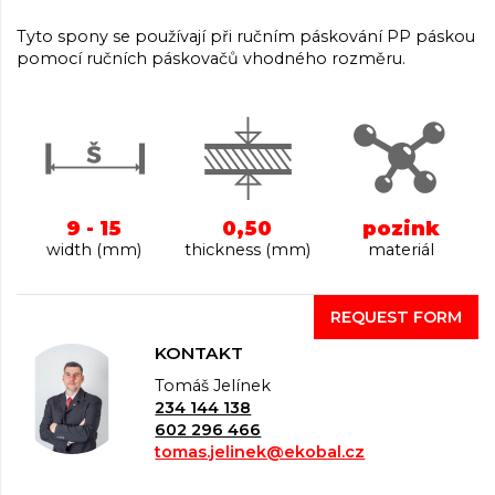
Tyto spony se používají při ručním páskování PP páskou
pomocí ručních páskovačů vhodného rozměru.
9 - 15
0,50
pozink
width (mm)
thickness (mm)
materiál
REQUEST FORM
KONTAKT
Tomáš Jelínek
234 144 138
602 296 466
tomas.jelinek@ekobal.cz