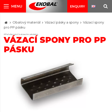
ENQUIRY
Obalový materiál
Vázací pásky a spony
Vázací spony
pro PP pásku
Příslušenství k vázacím páskám
VÁZACÍ SPONY PRO PP
PÁSKU