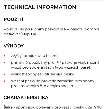
TECHNICAL INFORMATION
POUŽITÍ
Používají se při ručním páskování PP páskou pomocí
páskovačů typu XL.
VÝHODY
zvyšují produktivitu balení
primárně používány pro PP pásku, je však možné
využít pro spojení všech typů vázacích pásek
velikost spony se volí dle šíře pásky
svázání pásky se provede zamáčknutím spony
prolamovaným či plochým spojem
CHARAKTERISTIKA
Šířka
- spony jsou dodávány pro vázací pásky o šíři 9/10,