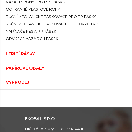
VÁZACÍ SPONY PRO PES PÁSKU
OCHRANNÉ PLASTOVÉ ROHY
RUČNÍ MECHANICKÉ PÁSKOVAČE PRO PP PÁSKY
RUČNÍ MECHANICKÉ PÁSKOVAČE OCELOVÝCH VP
NAPÍNAČE PES A PP PÁSEK
ODVÍJEČE VÁZACÍCH PÁSEK
LEPICÍ PÁSKY
PAPÍROVÉ OBALY
VÝPRODEJ
EKOBAL S.R.O.
Hráského 1906/3
tel:
234 144 111