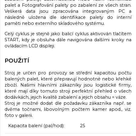
palet a Fotografování palety po zabalení ze všech stran.
Veškerá data jsou zpracována integrovaným PC a
následně uložena dle identifikace palety do interní
paměti nebo externího skladového systému.
Celý cyklus je stejně jako balicí cyklus aktivován tlačítem
START, kdy je obsluha dále navigována dalšími kroky na
ovládacím LCD displeji.
POUŽITÍ
Stroj je určen pro provozy se střední kapacitou počtu
balených palet, které přepravují hodnotné nebo křehké
zboží. Našimi hlavními zákazníky jsou logistické firmy,
které mají díky tomuto stroji perfektní přehled o všech
dodávkách, jejich kvalitě zabalení a jejich obsahu = váze.
Stroj je možné dodat dle požadavku zákazníka např. se
dvěma točnami, libovolným počtem kamer apod., viz.
foto v galerii.
Kapacita balení (pal/hod): 25