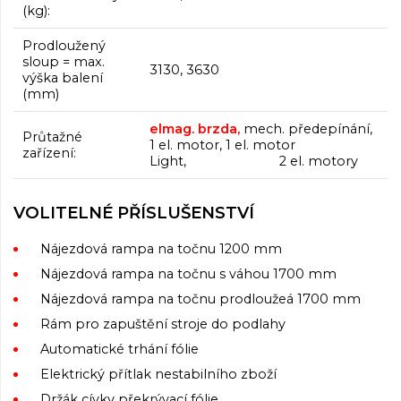
(kg):
Prodloužený
sloup = max.
3130, 3630
výška balení
(mm)
elmag. brzda
,
mech. předepínání,
Průtažné
1 el. motor, 1 el. motor
zařízení:
Light, 2 el. motory
VOLITELNÉ PŘÍSLUŠENSTVÍ
Nájezdová rampa na točnu 1200 mm
Nájezdová rampa na točnu s váhou 1700 mm
Nájezdová rampa na točnu prodloužeá 1700 mm
Rám pro zapuštění stroje do podlahy
Automatické trhání fólie
Elektrický
přítlak nestabilního zboží
Držák cívky překrývací fólie