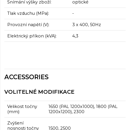
Snímání výšky zboží:
optické
Tlak vzduchu (MPa):
-
Provozní napětí (V):
3 x 400, 50Hz
Elektrický příkon (kVA):
4,3
ACCESSORIES
VOLITELNÉ MODIFIKACE
Velikost točny
1650 (PAL 1200x1000), 1800 (PAL
(mm):
1200x1200), 2300
Zvýšení
nosnosti točny
1500, 2500