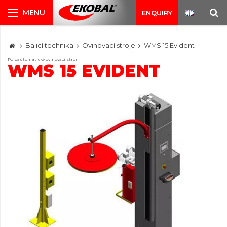
ENQUIRY
Balicí technika
Ovinovací stroje
WMS 15 Evident
Poloautomatický ovinovací stroj
WMS 15 EVIDENT