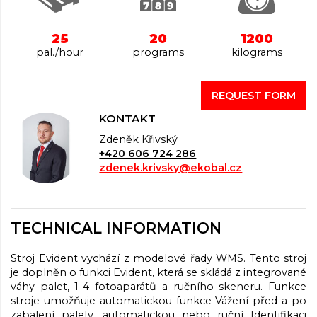
25
20
1200
pal./hour
programs
kilograms
REQUEST FORM
KONTAKT
Zdeněk Křivský
+420 606 724 286
zdenek.krivsky@ekobal.cz
TECHNICAL INFORMATION
Stroj Evident vychází z modelové řady WMS. Tento stroj
je doplněn o funkci Evident, která se skládá z integrované
váhy palet, 1-4 fotoaparátů a ručního skeneru. Funkce
stroje umožňuje automatickou funkce Vážení před a po
zabalení palety, automatickou nebo ruční Identifikaci