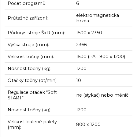
Počet programů:
6
elektromagnetická
Průtažné zařízení:
brzda
Půdorys stroje ŠxD (mm):
1500 x 2350
Výška stroje (mm):
2366
Velikost točny (mm):
1500 (PAL 800 x 1200)
Nosnost točny (kg):
1200
Otáčky točny (ot/min):
10
Regulace otáček “Soft
ne (stykač) nebo měnič
START“:
Nosnost točny (kg):
1200
Velikost balené palety
800 x 1200
(mm):