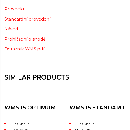
Prospekt
Standardní provedení
Návod
Prohlášení o shodě
Dotazník WMS.pdf
SIMILAR PRODUCTS
WMS 15 OPTIMUM
WMS 15 STANDARD
25 pal./hour
25 pal./hour
2 programs
6 programs