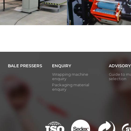
BALE PRESSERS
ENQUIRY
ADVISORY
Wrapping machine
Guide to m
enquiry
selection
Packaging material
enquiry