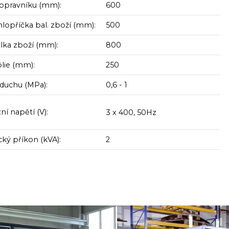
dopravníku (mm):
600
hlopříčka bal. zboží (mm):
500
élka zboží (mm):
800
ólie (mm):
250
zduchu (MPa):
0,6 - 1
í napětí (V):
3 x 400, 50Hz
cký příkon (kVA):
2