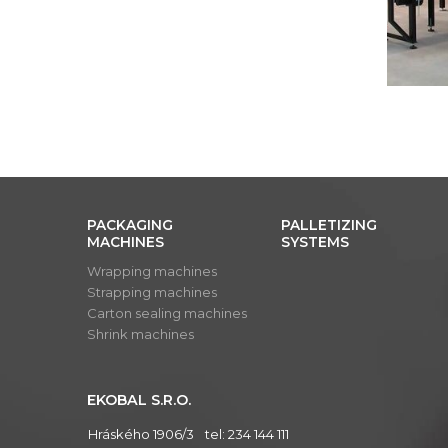
PACKAGING
PALLETIZING
MACHINES
SYSTEMS
Wrapping machines
Strapping machines
Carton sealing machines
Shrink machines
EKOBAL S.R.O.
Hráského 1906/3
tel:
234 144 111