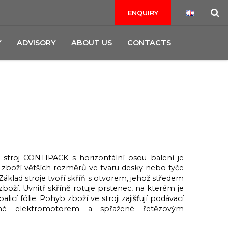
ENQUIRY
Y
ADVISORY
ABOUT US
CONTACTS
í stroj CONTIPACK s horizontální osou balení je
i zboží větších rozměrů ve tvaru desky nebo tyče
 Základ stroje tvoří skříň s otvorem, jehož středem
zboží. Uvnitř skříně rotuje prstenec, na kterém je
licí fólie. Pohyb zboží ve stroji zajišťují podávací
né elektromotorem a spřažené řetězovým