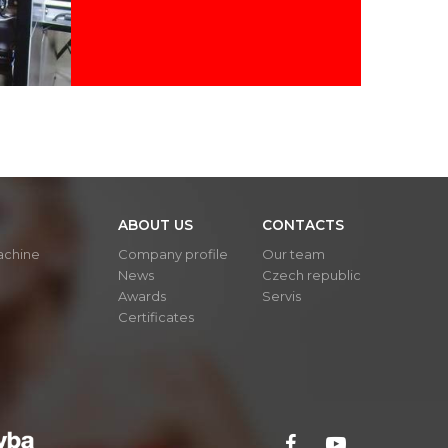
ABOUT US
CONTACTS
achine
Company profile
Our team
News
Czech republic
Awards
Servis
Certificates