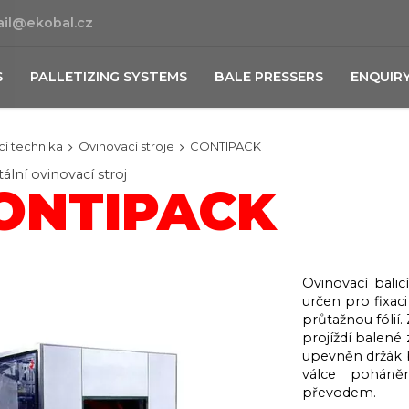
il@ekobal.cz
S
PALLETIZING SYSTEMS
BALE PRESSERS
ENQUIR
cí technika
Ovinovací stroje
CONTIPACK
ální ovinovací stroj
ONTIPACK
Ovinovací balic
určen pro fixac
průtažnou fólií.
projíždí balené 
upevněn držák ba
válce poháně
převodem.