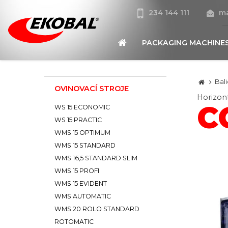
234 144 111
ma
PACKAGING MACHINE
Bali
OVINOVACÍ STROJE
Horizont
C
WS 15 ECONOMIC
WS 15 PRACTIC
WMS 15 OPTIMUM
WMS 15 STANDARD
WMS 16,5 STANDARD SLIM
WMS 15 PROFI
WMS 15 EVIDENT
WMS AUTOMATIC
WMS 20 ROLO STANDARD
ROTOMATIC