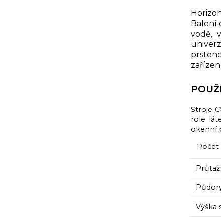
Horizon
Balení 
vodě, 
univerz
prstenc
zařízen
POUŽI
Stroje C
role lát
okenní p
Poče
Průtažn
Půdory
Výška 