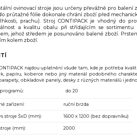
tální ovinovací stroje jsou určeny převážně pro balení
do průtažné fólie dokonale chrání zboží před mechanic
vlhkosti, prachu). Stroj CONTIPACK je vhodný do pr
álnost a kvalitu obalu při střídajícím se sortimentu 
em, jehož středem je posunováno balené zboží. Prsten
ím kolem zboží.
TÍ
ONTIPACK najdou uplatnění všude tam, kde je potřeba kvalitně 
ek, papíru, koberce nebo jiný materiál podobného charakteru
arapety, obkladové panely, desky z různých materiálů i jedno
t programů: do 20
é zařízení:
ruční brzda
s stroje ŠxD (mm):
1600 x 1200 (bez dopravníku)
stroje (mm):
2000