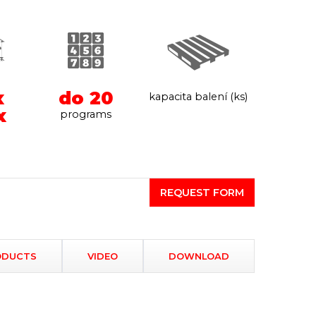
x
do 20
kapacita balení (ks)
x
programs
REQUEST FORM
ODUCTS
VIDEO
DOWNLOAD