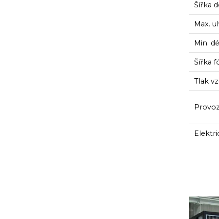
Šířka 
Max. u
Min. d
Šířka f
Tlak v
Provozn
Elektri