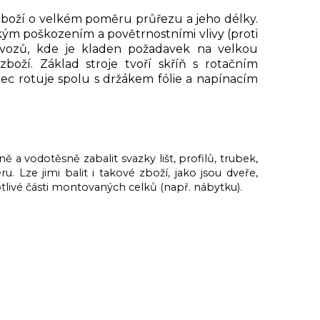
 zboží o velkém poměru průřezu a jeho délky.
kým poškozením a povětrnostními vlivy (proti
ovozů, kde je kladen požadavek na velkou
zboží. Základ stroje tvoří skříň s rotačním
ec rotuje spolu s držákem fólie a napínacím
a vodotěsně zabalit svazky lišt, profilů, trubek,
. Lze jimi balit i takové zboží, jako jsou dveře,
tlivé části montovaných celků (např. nábytku).