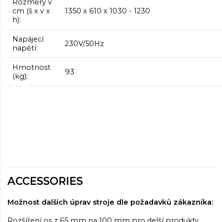
Rozměry v
cm (š x v x
1350 x 610 x 1030 - 1230
h):
Napájecí
230V/50Hz
napětí:
Hmotnost
93
(kg):
ACCESSORIES
Možnost dalších úprav stroje dle požadavků zákazníka:
Rozšíření os z 65 mm na 100 mm pro delší produkty