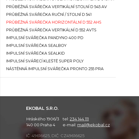
PRŮBĚŽNÁ SVÁŘEČKA VERTIKÁLNÍ STOLNÍ D 545 AV
PRŮBĚŽNÁ SVÁŘEČKA RUČNÍ / STOLNÍ D 541
PRŮBĚŽNÁ SVÁŘEČKA HORIZONTÁLNÍ D 552 AHS
PRŮBĚŽNÁ SVÁŘEČKA VERTIKÁLNÍ D 552 AVTS
IMPULSNÍ SVÁŘEČKA PANDYNO 400 PD
IMPULSNÍ SVÁŘEČKA SEALBOY
IMPULSNÍ SVÁŘEČKA SEALKID
IMPULSNÍ SVÁŘECÍ KLEŠTĚ SUPER POLY
NÁSTĚNNÁ IMPULSNÍ SVÁŘEČKA PRONTO 255 PRA
EKOBAL S.R.O.
Hráského 1906/3
tel:
234 144 111
140 00 Praha 4
e-mail:
mail@ekobal.cz
IČ: 49616625, DIČ: CZ49616625