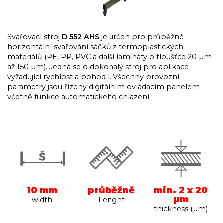
Svařovací stroj
D 552 AHS
je určen pro průběžné
horizontální svařování sáčků z termoplastických
materiálů (PE, PP, PVC a další lamináty o tloušťce 20 µm
až 150 µm). Jedná se o dokonalý stroj pro aplikace
vyžadující rychlost a pohodlí. Všechny provozní
parametry jsou řízeny digitálním ovládacím panelem
včetně funkce automatického chlazení.
10 mm
průběžně
min. 2 x 20
µm
width
Lenght
thickness (µm)