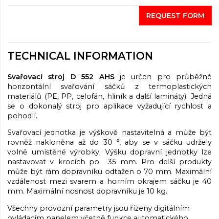
REQUEST FORM
TECHNICAL INFORMATION
Svařovací stroj D 552 AHS
je určen pro průběžné
horizontální svařování sáčků z termoplastických
materiálů (PE, PP, celofán, hliník a další lamináty). Jedná
se o dokonalý stroj pro aplikace vyžadující rychlost a
pohodlí.
Svařovací jednotka je výškově nastavitelná a může být
rovněž nakloněna až do 30 °, aby se v sáčku udržely
volně umístěné výrobky. Výšku dopravní jednotky lze
nastavovat v krocích po 35 mm. Pro delší produkty
může být rám dopravníku odtažen o 70 mm. Maximální
vzdálenost mezi svarem a horním okrajem sáčku je 40
mm. Maximální nosnost dopravníku je 10 kg.
Všechny provozní parametry jsou řízeny digitálním
ovládacím panelem včetně funkce automatického