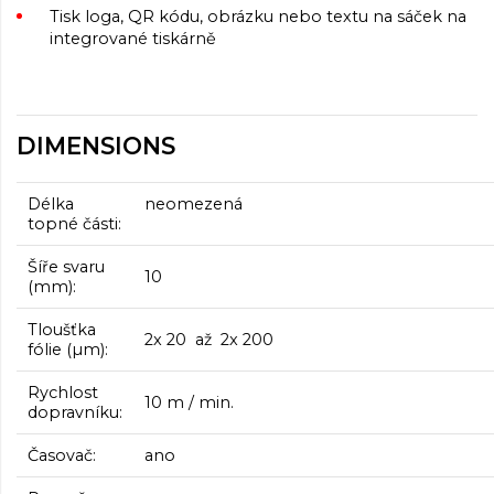
Tisk loga, QR kódu, obrázku nebo textu na sáček na
integrované tiskárně
DIMENSIONS
Délka
neomezená
topné části:
Šíře svaru
10
(mm):
Tloušťka
2x 20 až 2x 200
fólie (µm):
Rychlost
10 m / min.
dopravníku:
Časovač:
ano