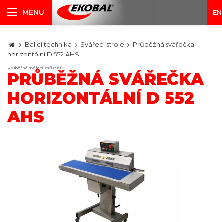
EN
Balicí technika
Svářecí stroje
Průběžná svářečka
horizontální D 552 AHS
Průběžná svářecí zařízení
PRŮBĚŽNÁ SVÁŘEČKA
HORIZONTÁLNÍ D 552
AHS