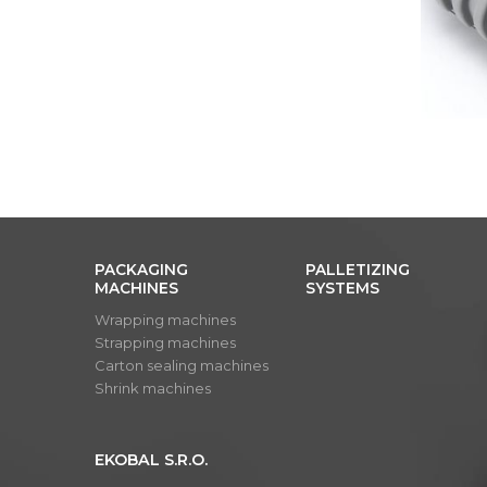
PACKAGING
PALLETIZING
MACHINES
SYSTEMS
Wrapping machines
Strapping machines
Carton sealing machines
Shrink machines
EKOBAL S.R.O.