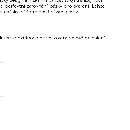
ký design a nízká hmotnost strojku snižují ruční
je perfektní zarovnání pásky pro svaření. Lehce
ka pásky, nůž pro odstřihávání pásky.
uhů zboží libovolné velikostí a rovněž při balení