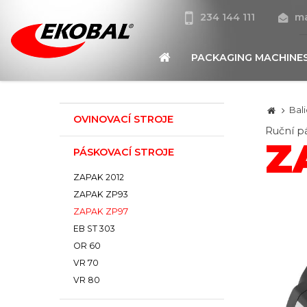
234 144 111
ma
PACKAGING MACHINE
Bali
OVINOVACÍ STROJE
Ruční pá
Z
PÁSKOVACÍ STROJE
ZAPAK 2012
ZAPAK ZP93
ZAPAK ZP97
EB ST 303
OR 60
VR 70
VR 80