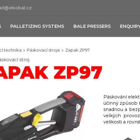
il@ekobal.cz
S
PALLETIZING SYSTEMS
BALE PRESSERS
ENQUIR
cí technika
Páskovací stroje
Zapak ZP97
skovací stroj
APAK ZP97
Páskování elekt
účinný způsob fi
snadnou a bezp
velkých provoz
velikosti a rovn