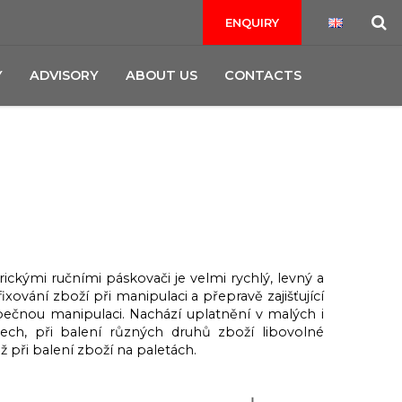
ENQUIRY
Y
ADVISORY
ABOUT US
CONTACTS
rickými ručními páskovači je velmi rychlý, levný a
xování zboží při manipulaci a přepravě zajišťující
ečnou manipulaci. Nachází uplatnění v malých i
ech, při balení různých druhů zboží libovolné
ěž při balení zboží na paletách.