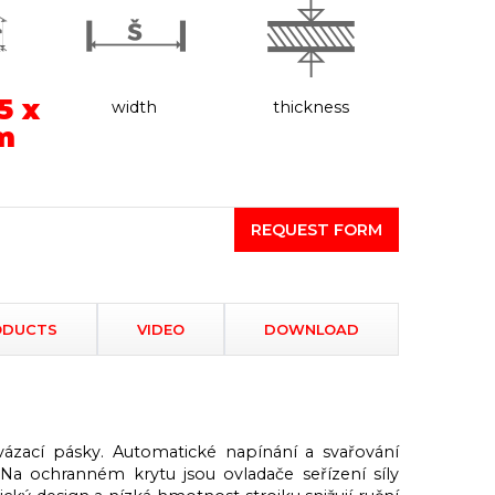
5 x
width
thickness
m
REQUEST FORM
ODUCTS
VIDEO
DOWNLOAD
ázací pásky. Automatické napínání a svařování
Na ochranném krytu jsou ovladače seřízení síly