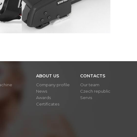
ABOUT US
CONTACTS
achine
Company profile
Our team
News
Czech republic
Awards
Servis
Certificates