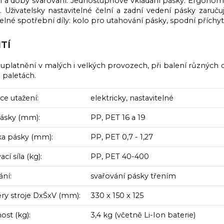
í a doby svařování. Jednostupňové vkládání pásky. Ergonomic
 Uživatelsky nastavitelné čelní a zadní vedení pásky zaruču
lné spotřební díly: kolo pro utahování pásky, spodní příchyt
TÍ
uplatnění v malých i velkých provozech, při balení různých dr
 paletách.
ce utažení:
elektricky, nastavitelné
pásky (mm):
PP, PET 16 a 19
ka pásky (mm):
PP, PET 0,7 - 1,27
cí síla (kg):
PP, PET 40-400
ání:
svařování pásky třením
y stroje DxŠxV (mm):
330 x 150 x 125
st (kg):
3,4 kg (včetně Li-Ion baterie)