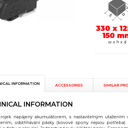
330 x 12
150 m
w x h x d
NICAL INFORMATION
ACCESSORIES
SIMILAR PR
NICAL INFORMATION
trojek napájený akumulátorem, s nastavitelným utažením v
řením, odstřihávání pásky (kovové spony nejsou potřeba). 