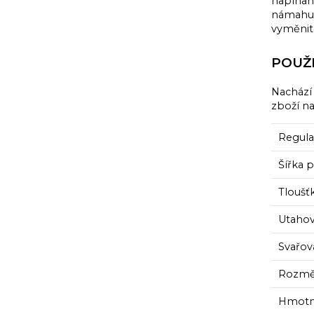
napínan
námahu.
vyměnite
POUŽI
Nachází 
zboží na
Regula
Šířka 
Tloušť
Utahova
Svařov
Rozměr
Hmotno