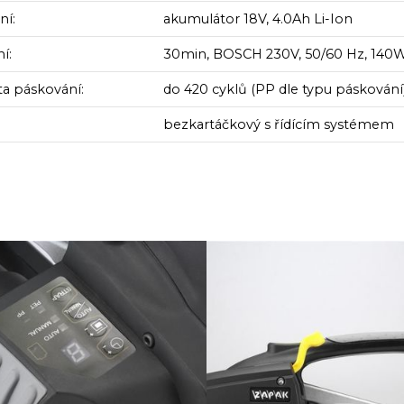
ní:
akumulátor 18V, 4.0Ah Li-Ion
í:
30min, BOSCH 230V, 50/60 Hz, 140
ta páskování:
do 420 cyklů (PP dle typu páskování
bezkartáčkový s řídícím systémem