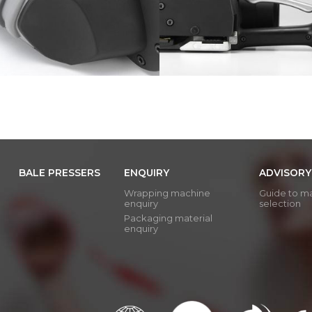
BALE PRESSERS
ENQUIRY
ADVISORY
Wrapping machine
Guide to m
enquiry
selection
Packaging material
enquiry