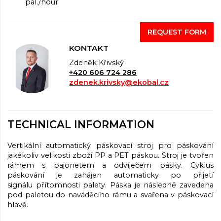
pal./hour
REQUEST FORM
KONTAKT
Zdeněk Křivský
+420 606 724 286
zdenek.krivsky@ekobal.cz
TECHNICAL INFORMATION
Vertikální automatický páskovací stroj pro páskování
jakékoliv velikosti zboží PP a PET páskou. Stroj je tvořen
rámem s bajonetem a odvíječem pásky. Cyklus
páskování je zahájen automaticky po přijetí
signálu přítomnosti palety. Páska je následně zavedena
pod paletou do naváděcího rámu a svařena v páskovací
hlavě.