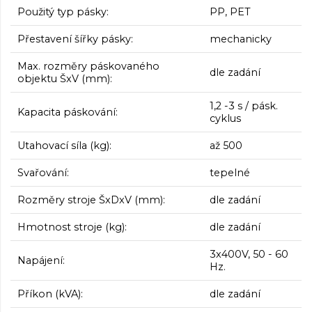
Použitý typ pásky:
PP, PET
Přestavení šířky pásky:
mechanicky
Max. rozměry páskovaného
dle zadání
objektu ŠxV (mm):
1,2 -3 s / pásk.
Kapacita páskování:
cyklus
Utahovací síla (kg):
až 500
Svařování:
tepelné
Rozměry stroje ŠxDxV (mm):
dle zadání
Hmotnost stroje (kg):
dle zadání
3x400V, 50 - 60
Napájení:
Hz.
Příkon (kVA):
dle zadání