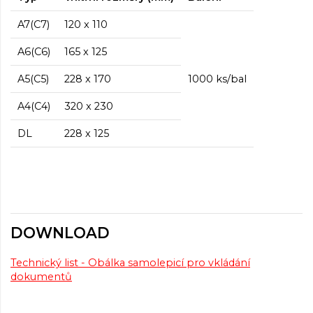
A7(C7)
120 x 110
A6(C6)
165 x 125
A5(C5)
228 x 170
1000 ks/bal
A4(C4)
320 x 230
DL
228 x 125
DOWNLOAD
Technický list - Obálka samolepicí pro vkládání
dokumentů