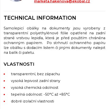
marketa.hakenova@ekobal.cz
TECHNICAL INFORMATION
Samolepicí obálky na dokumenty jsou vyrobeny z
transparentní polyethylénové fólie opatřené na zadní
straně vrstvou lepidla, která je před použitím chráněna
ochranným papírem. Po strhnutí ochranného papíru
lze obálku s dodacím listem či jinými dokumenty nalepit
na balík či paletu.
VLASTNOSTI
transparentní, bez zápachu
vysoká lepivost zadní strany
vysoká chemická odolnost
tepelná odolnost: -50°C až +85°C
dobré izolační vlastnosti