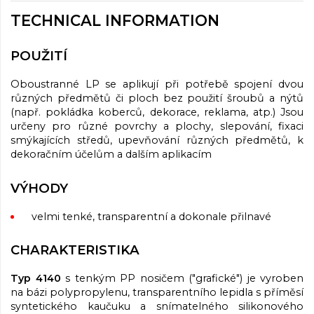
TECHNICAL INFORMATION
POUŽITÍ
Oboustranné LP se aplikují při potřebě spojení dvou
různých předmětů či ploch bez použití šroubů a nýtů
(např. pokládka koberců, dekorace, reklama, atp.) Jsou
určeny pro různé povrchy a plochy, slepování, fixaci
smýkajících středů, upevňování různých předmětů, k
dekoračním účelům a dalším aplikacím
VÝHODY
velmi tenké, transparentní a dokonale přilnavé
CHARAKTERISTIKA
Typ 4140
s tenkým PP nosičem ("grafické") je vyroben
na bázi polypropylenu, transparentního lepidla s příměsí
syntetického kaučuku a snímatelného silikonového