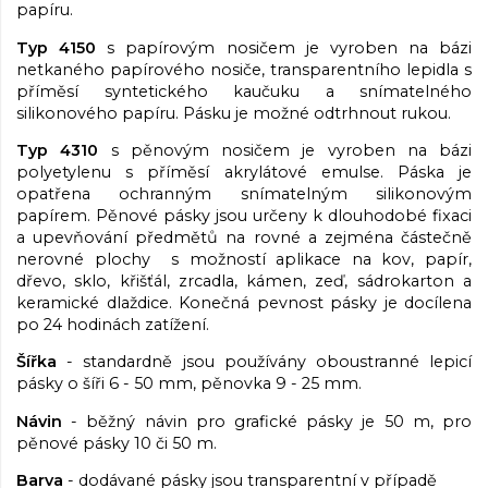
papíru.
Typ 4150
s papírovým nosičem je vyroben na bázi
netkaného papírového nosiče, transparentního lepidla s
příměsí syntetického kaučuku a snímatelného
silikonového papíru. Pásku je možné odtrhnout rukou.
Typ 4310
s pěnovým nosičem je vyroben na bázi
polyetylenu s příměsí akrylátové emulse. Páska je
opatřena ochranným snímatelným silikonovým
papírem. Pěnové pásky jsou určeny k dlouhodobé fixaci
a upevňování předmětů na rovné a zejména částečně
nerovné plochy s možností aplikace na kov, papír,
dřevo, sklo, křišťál, zrcadla, kámen, zeď, sádrokarton a
keramické dlaždice. Konečná pevnost pásky je docílena
po 24 hodinách zatížení.
Šířka
- standardně jsou používány oboustranné lepicí
pásky o šíři 6 - 50 mm, pěnovka 9 - 25 mm.
Návin
- běžný návin pro grafické pásky je 50 m, pro
pěnové pásky 10 či 50 m.
Barva
- dodávané pásky jsou transparentní v případě