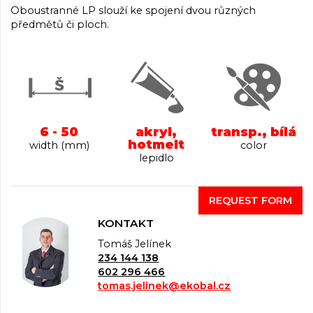
Oboustranné LP slouží ke spojení dvou různých
předmětů či ploch.
6 - 50
akryl,
transp., bílá
hotmelt
width (mm)
color
lepidlo
REQUEST FORM
KONTAKT
Tomáš Jelínek
234 144 138
602 296 466
tomas.jelinek@ekobal.cz