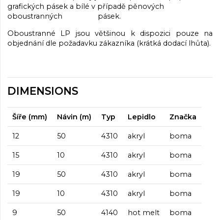
grafických pásek a bílé v případě pěnových
oboustranných pásek.
Oboustranné LP jsou většinou k dispozici pouze na
objednání dle požadavku zákazníka (krátká dodací lhůta).
DIMENSIONS
Šíře (mm)
Návin (m)
Typ
Lepidlo
Značka
12
50
4310
akryl
boma
15
10
4310
akryl
boma
19
50
4310
akryl
boma
19
10
4310
akryl
boma
9
50
4140
hot melt
boma