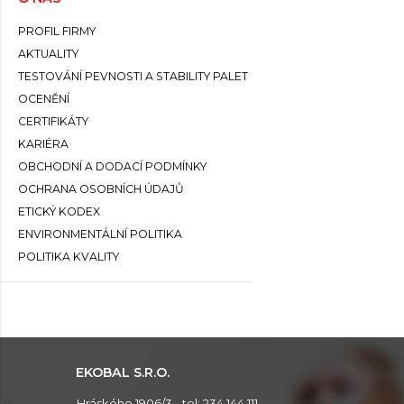
PROFIL FIRMY
AKTUALITY
TESTOVÁNÍ PEVNOSTI A STABILITY PALET
OCENĚNÍ
CERTIFIKÁTY
KARIÉRA
OBCHODNÍ A DODACÍ PODMÍNKY
OCHRANA OSOBNÍCH ÚDAJŮ
ETICKÝ KODEX
ENVIRONMENTÁLNÍ POLITIKA
POLITIKA KVALITY
EKOBAL S.R.O.
Hráského 1906/3
tel:
234 144 111