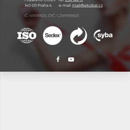
140 00 Praha 4
e-mail:
mail@ekobal.cz
IČ: 49616625, DIČ: CZ49616625