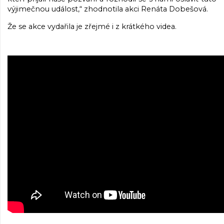
výjimečnou událost,“ zhodnotila akci Renáta Dobešová.
Že se akce vydařila je zřejmé i z krátkého videa.