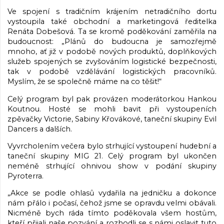
Ve spojení s tradičním krájením netradičního dortu
vystoupila také obchodní a marketingová ředitelka
Renáta Dobešová. Ta se kromě poděkování zaměřila na
budoucnost: „Plánů do budoucna je samozřejmě
mnoho, ať již v podobě nových produktů, doplňkových
služeb spojených se zvyšováním logistické bezpečnosti,
tak v podobě vzdělávání logistických pracovníků.
Myslím, že se společně máme na co těšit!“
Celý program byl pak provázen moderátorkou Hankou
Koutnou. Hosté se mohli bavit při vystoupeních
zpěvačky Victorie, Sabiny Křovákové, taneční skupiny Evil
Dancers a dalších.
Vyvrcholením večera bylo strhující vystoupení hudební a
taneční skupiny MIG 21. Celý program byl ukončen
neméně strhující ohnivou show v podání skupiny
Pyroterra.
„Akce se podle ohlasů vydařila na jedničku a dokonce
nám přálo i počasí, čehož jsme se opravdu velmi obávali.
Nicméně bych ráda tímto poděkovala všem hostům,
kteří přijali naše pozvání a rozhodli se s námi oslavit tuto