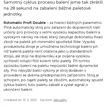
Samotný cyklus procesu balení jsme tak zkrátili
na 28 sekund na zabalení běžné paletové
jednotky.
Rotomatic Profi Double
– za hranicí běžných parametrů.
Plně automatický stroj pro zařazení do dopravních tratí
určený pro provozy s velmi vysokou kapacitou balení a
vysokými nároky na obal, který zaručuje dokonalou fixaci
zboží na paletě při minimální spotřebě fólie. Vysoká
produktivita stroje je umožněna technologií balení při
níž balená paleta není otáčena jako u standardních
strojů, ale stojí na dopravníku a je ovíjena vysokou
rychlostí rotující fólií kolem této palety. Při tomto
způsobu balení na paletu nepůsobí žádné dynamické
síly. Pro nejvyšší balicí výkony je stroj dodáván v
provedení se dvěma předepínacími zařízeními. Stroj je
schopen, po najetí palety se zbožím, automaticky spustit
cyklus balení, tuto paletu zabalit a vyslat signál o
ukončení balení.
Created on:
13. 2. 2012
Section:
Aktuality