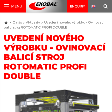
ENQUIRY
O nás
Aktuality
Uvedení nového výrobku - Ovinovací
balicí stroj ROTOMATIC PROFI DOUBLE
UVEDENÍ NOVÉHO
VÝROBKU - OVINOVACÍ
BALICÍ STROJ
ROTOMATIC PROFI
DOUBLE