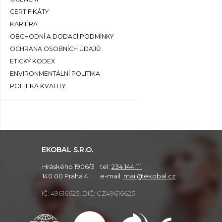
CERTIFIKÁTY
KARIÉRA
OBCHODNÍ A DODACÍ PODMÍNKY
OCHRANA OSOBNÍCH ÚDAJŮ
ETICKÝ KODEX
ENVIRONMENTÁLNÍ POLITIKA
POLITIKA KVALITY
EKOBAL S.R.O.
Hráského 1906/3
tel:
234 144 111
140 00 Praha 4
e-mail:
mail@ekobal.cz
IČ: 49616625, DIČ: CZ49616625