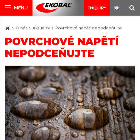
ENQUIRY
O nás
Aktuality
Povrchové napětí nepodceňujte
POVRCHOVÉ NAPĚTÍ
NEPODCEŇUJTE