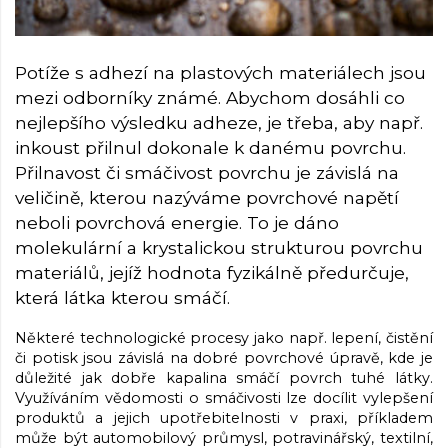
Potíže s adhezí na plastových materiálech jsou
mezi odborníky známé. Abychom dosáhli co
nejlepšího výsledku adheze, je třeba, aby např.
inkoust přilnul dokonale k danému povrchu.
Přilnavost či smáčivost povrchu je závislá na
veličině, kterou nazýváme povrchové napětí
neboli povrchová energie. To je dáno
molekulární a krystalickou strukturou povrchu
materiálů, jejíž hodnota fyzikálně předurčuje,
která látka kterou smáčí.
Některé technologické procesy jako např. lepení, čistění
či potisk jsou závislá na dobré povrchové úpravě, kde je
důležité jak dobře kapalina smáčí povrch tuhé látky.
Využíváním vědomosti o smáčivosti lze docílit vylepšení
produktů a jejich upotřebitelnosti v praxi, příkladem
může být automobilový průmysl, potravinářský, textilní,