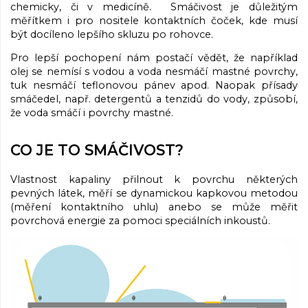
chemicky, či v medicíně. Smáčivost je důležitým
měřítkem i pro nositele kontaktních čoček, kde musí
být docíleno lepšího skluzu po rohovce.
Pro lepší pochopení nám postačí vědět, že například
olej se nemísí s vodou a voda nesmáčí mastné povrchy,
tuk nesmáčí teflonovou pánev apod. Naopak přísady
smáčedel, např. detergentů a tenzidů do vody, způsobí,
že voda smáčí i povrchy mastné.
CO JE TO SMÁČIVOST?
Vlastnost kapaliny přilnout k povrchu některých
pevných látek, měří se dynamickou kapkovou metodou
(měření kontaktního uhlu) anebo se může měřit
povrchová energie za pomoci speciálních inkoustů.