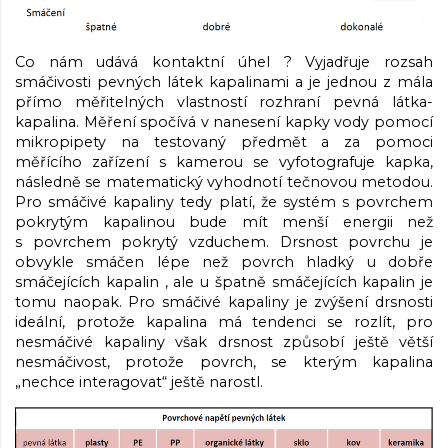
Co nám udává kontaktní úhel ? Vyjadřuje rozsah
smáčivosti pevných látek kapalinami a je jednou z mála
přímo měřitelných vlastností rozhraní pevná látka-
kapalina. Měření spočívá v nanesení kapky vody pomocí
mikropipety na testovaný předmět a za pomoci
měřícího zařízení s kamerou se vyfotografuje kapka,
následně se matematický vyhodnotí tečnovou metodou.
Pro smáčivé kapaliny tedy platí, že systém s povrchem
pokrytým kapalinou bude mít menší energii než
s povrchem pokrytý vzduchem. Drsnost povrchu je
obvykle smáčen lépe než povrch hladký u dobře
smáčejících kapalin , ale u špatně smáčejících kapalin je
tomu naopak. Pro smáčivé kapaliny je zvýšení drsnosti
ideální, protože kapalina má tendenci se rozlít, pro
nesmáčivé kapaliny však drsnost způsobí ještě větší
nesmáčivost, protože povrch, se kterým kapalina
„nechce interagovat“ ještě narostl.