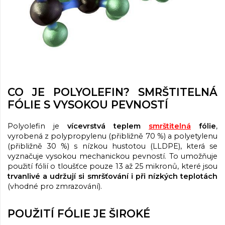
CO JE POLYOLEFIN? SMRŠTITELNÁ
FÓLIE S VYSOKOU PEVNOSTÍ
Polyolefin je
vícevrstvá teplem
smrštitelná
fólie
,
vyrobená z polypropylenu (přibližně 70 %) a polyetylenu
(přibližně 30 %) s nízkou hustotou (LLDPE), která se
vyznačuje vysokou mechanickou pevností. To umožňuje
použití fólií o tloušťce pouze 13 až 25 mikronů, které jsou
trvanlivé a udržují si smršťování i při nízkých teplotách
(vhodné pro zmrazování).
POUŽITÍ FÓLIE JE ŠIROKÉ