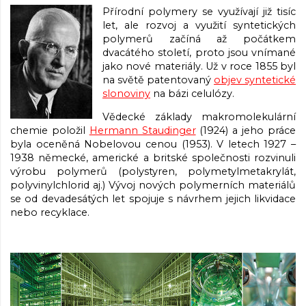
Přírodní polymery se využívají již tisíc
let, ale rozvoj a využití syntetických
polymerů začíná až počátkem
dvacátého století, proto jsou vnímané
jako nové materiály. Už v roce 1855 byl
na světě patentovaný
objev syntetické
slonoviny
na bázi celulózy.
Vědecké základy makromolekulární
chemie položil
Hermann Staudinger
(1924) a jeho práce
byla oceněná Nobelovou cenou (1953). V letech 1927 –
1938 německé, americké a britské společnosti rozvinuli
výrobu polymerů (polystyren, polymetylmetakrylát,
polyvinylchlorid aj.) Vývoj nových polymerních materiálů
se od devadesátých let spojuje s návrhem jejich likvidace
nebo recyklace.