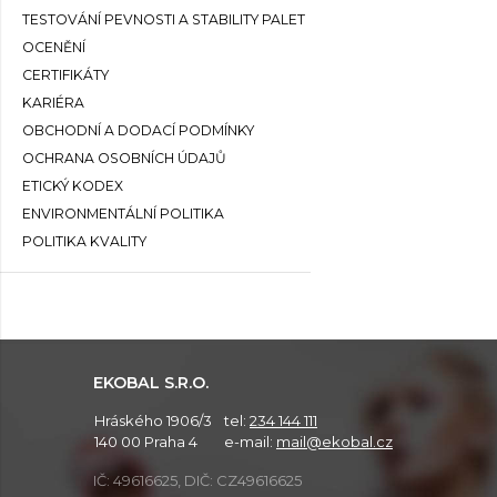
TESTOVÁNÍ PEVNOSTI A STABILITY PALET
OCENĚNÍ
CERTIFIKÁTY
KARIÉRA
OBCHODNÍ A DODACÍ PODMÍNKY
OCHRANA OSOBNÍCH ÚDAJŮ
ETICKÝ KODEX
ENVIRONMENTÁLNÍ POLITIKA
POLITIKA KVALITY
EKOBAL S.R.O.
Hráského 1906/3
tel:
234 144 111
140 00 Praha 4
e-mail:
mail@ekobal.cz
IČ: 49616625, DIČ: CZ49616625