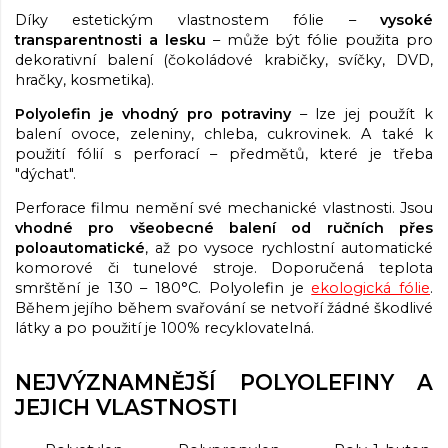
Díky estetickým vlastnostem fólie –
vysoké
transparentnosti a lesku
– může být fólie použita pro
dekorativní balení (čokoládové krabičky, svíčky, DVD,
hračky, kosmetika).
Polyolefin je vhodný pro potraviny
– lze jej použít k
balení ovoce, zeleniny, chleba, cukrovinek. A také k
použití fólií s perforací – předmětů, které je třeba
"dýchat".
Perforace filmu nemění své mechanické vlastnosti. Jsou
vhodné pro všeobecné balení od ručních přes
poloautomatické
, až po vysoce rychlostní automatické
komorové či tunelové stroje. Doporučená teplota
smrštění je 130 – 180°C. Polyolefin je
ekologická fólie
.
Během jejího během svařování se netvoří žádné škodlivé
látky a po použití je 100% recyklovatelná.
NEJVÝZNAMNĚJŠÍ POLYOLEFINY A
JEJICH VLASTNOSTI