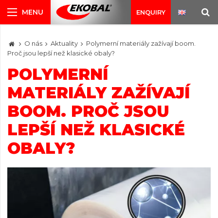
ENQUIRY
O nás
Aktuality
Polymerní materiály zažívají boom.
Proč jsou lepší než klasické obaly?
POLYMERNÍ
MATERIÁLY ZAŽÍVAJÍ
BOOM. PROČ JSOU
LEPŠÍ NEŽ KLASICKÉ
OBALY?