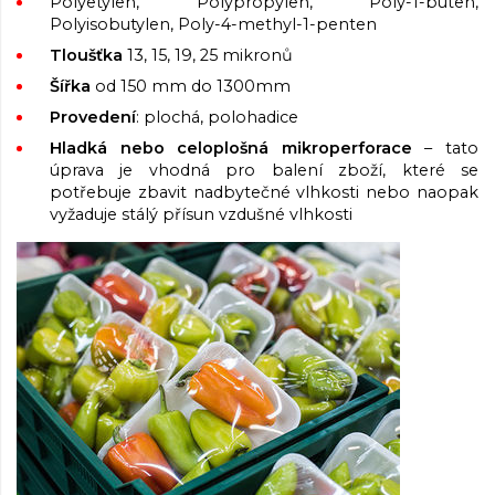
Polyetylen, Polypropylen, Poly-1-buten,
Polyisobutylen, Poly-4-methyl-1-penten
Tloušťka
13, 15, 19, 25 mikronů
Šířka
od 150 mm do 1300mm
Provedení
: plochá, polohadice
Hladká nebo celoplošná mikroperforace
– tato
úprava je vhodná pro balení zboží, které se
potřebuje zbavit nadbytečné vlhkosti nebo naopak
vyžaduje stálý přísun vzdušné vlhkosti