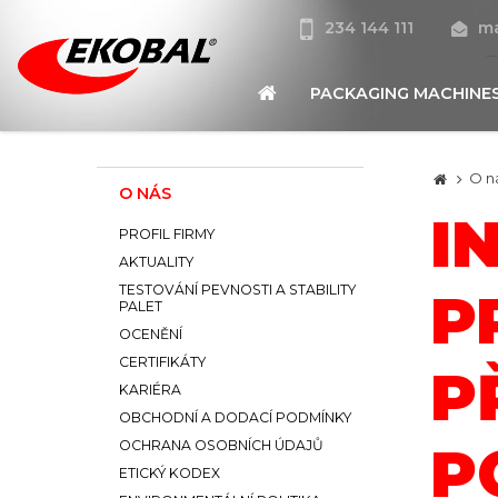
234 144 111
ma
PACKAGING MACHINE
O n
O NÁS
I
PROFIL FIRMY
AKTUALITY
TESTOVÁNÍ PEVNOSTI A STABILITY
P
PALET
OCENĚNÍ
CERTIFIKÁTY
P
KARIÉRA
OBCHODNÍ A DODACÍ PODMÍNKY
P
OCHRANA OSOBNÍCH ÚDAJŮ
ETICKÝ KODEX