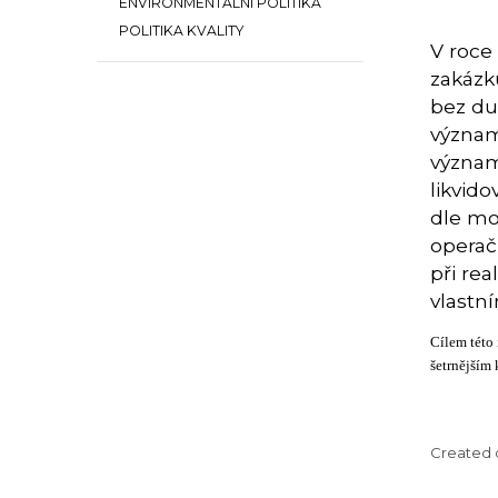
ENVIRONMENTÁLNÍ POLITIKA
POLITIKA KVALITY
V roce
zakázk
bez du
význam
význam
likvid
dle mo
operač
při re
vlastní
Cílem této
šetrnějším 
Created 