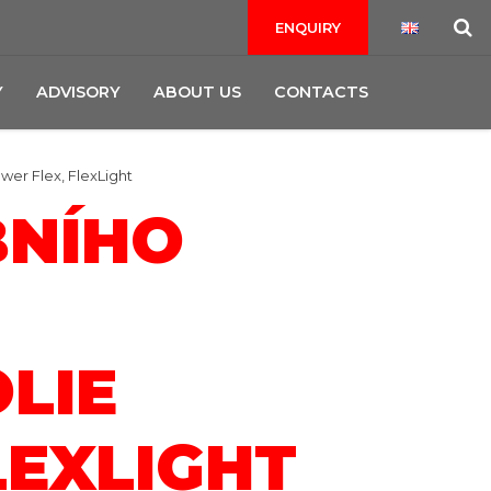
ENQUIRY
Y
ADVISORY
ABOUT US
CONTACTS
wer Flex, FlexLight
BNÍHO
LIE
LEXLIGHT