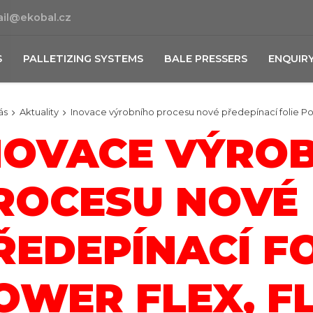
il@ekobal.cz
S
PALLETIZING SYSTEMS
BALE PRESSERS
ENQUIR
ás
Aktuality
Inovace výrobního procesu nové předepínací folie Po
NOVACE VÝRO
ROCESU NOVÉ
ŘEDEPÍNACÍ FO
OWER FLEX, F