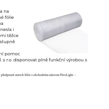
 a na
é fólie
na
nesla i
lmi těžce
ostupně
ční pomoc
 s r.o. disponovat plně funkční výrobou s
 předpnuté stretch fólie s obchodním názvem FlexLight -