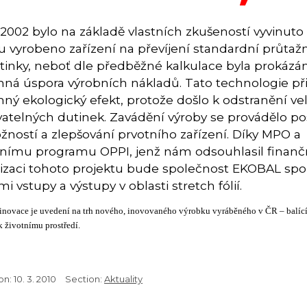
 2002 bylo na základě vlastních zkušeností vyvinuto
u vyrobeno zařízení na převíjení standardní průtažn
tinky, neboť dle předběžné kalkulace byla prokázá
ná úspora výrobních nákladů. Tato technologie při
ný ekologický efekt, protože došlo k odstranění ve
ovatelných dutinek. Zavádění výroby se provádělo p
žností a zlepšování prvotního zařízení. Díky MPO a
nímu programu OPPI, jenž nám odsouhlasil finan
alizaci tohoto projektu bude společnost EKOBAL spol.
mi vstupy a výstupy v oblasti stretch fólií.
 inovace je uvedení na trh nového, inovovaného výrobku vyráběného v ČR – balící
k životnímu prostředí.
on:
10. 3. 2010
Section:
Aktuality