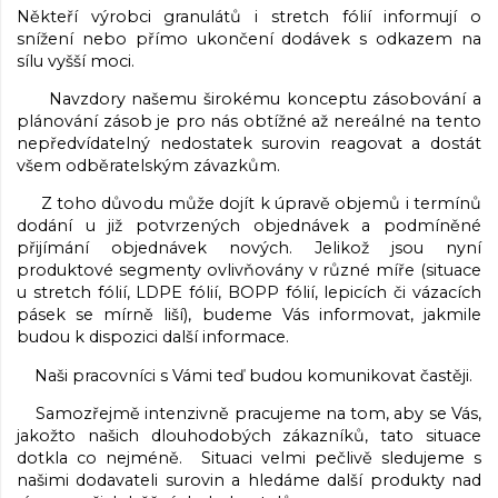
Někteří výrobci granulátů i stretch fólií informují o
snížení nebo přímo ukončení dodávek s odkazem na
sílu vyšší moci.
Navzdory našemu širokému konceptu zásobování a
plánování zásob je pro nás obtížné až nereálné na tento
nepředvídatelný nedostatek surovin reagovat a dostát
všem odběratelským závazkům.
Z toho důvodu může dojít k úpravě objemů i termínů
dodání u již potvrzených objednávek a podmíněné
přijímání objednávek nových. Jelikož jsou nyní
produktové segmenty ovlivňovány v různé míře (situace
u stretch fólií, LDPE fólií, BOPP fólií, lepicích či vázacích
pásek se mírně liší), budeme Vás informovat, jakmile
budou k dispozici další informace.
Naši pracovníci s Vámi teď budou komunikovat častěji.
Samozřejmě intenzivně pracujeme na tom, aby se Vás,
jakožto našich dlouhodobých zákazníků, tato situace
dotkla co nejméně. Situaci velmi pečlivě sledujeme s
našimi dodavateli surovin a hledáme další produkty nad