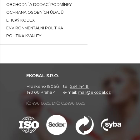
OBCHODNÍ A DODACÍ PODMÍNKY
OCHRANA OSOBNÍCH ÚDAJŮ
ETICKÝ KODEX
ENVIRONMENTÁLNÍ POLITIKA
POLITIKA KVALITY
EKOBAL S.R.O.
Hráského 1906/3
tel:
234 144 111
140 00 Praha 4
e-mail:
mail@ekobal.cz
IČ: 49616625, DIČ: CZ49616625