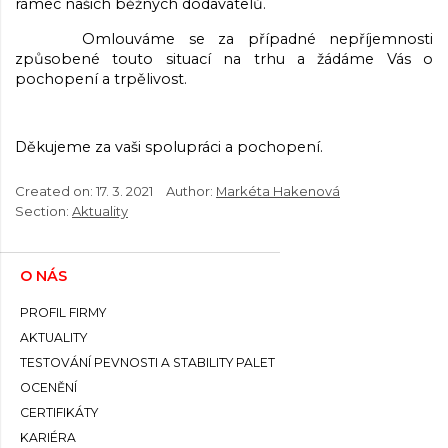
rámec našich běžných dodavatelů.
Omlouváme se za případné nepříjemnosti
způsobené touto situací na trhu a žádáme Vás o
pochopení a trpělivost.
Děkujeme za vaši spolupráci a pochopení.
Created on:
17. 3. 2021
Author:
Markéta Hakenová
Section:
Aktuality
O NÁS
PROFIL FIRMY
AKTUALITY
TESTOVÁNÍ PEVNOSTI A STABILITY PALET
OCENĚNÍ
CERTIFIKÁTY
KARIÉRA