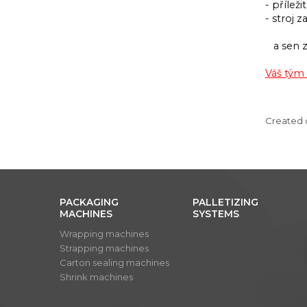
- příleži
- stroj 
a sen z
Váš tý
Created 
PACKAGING
PALLETIZING
MACHINES
SYSTEMS
Wrapping machines
Strapping machines
Carton sealing machines
Shrink machines