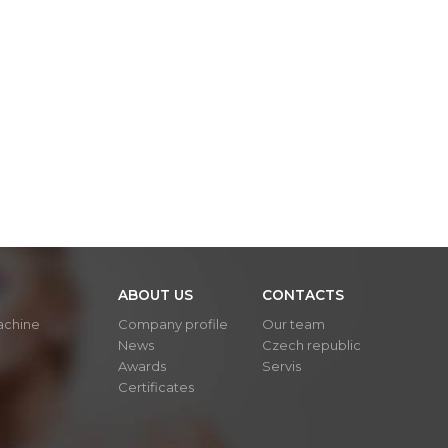
ABOUT US
CONTACTS
achine
Company profile
Our team
News
Czech republic
Awards
Servis
Certificates