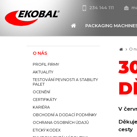
234 144 111
ma
PACKAGING MACHINE
O n
O NÁS
3
PROFIL FIRMY
AKTUALITY
TESTOVÁNÍ PEVNOSTI A STABILITY
D
PALET
OCENĚNÍ
CERTIFIKÁTY
KARIÉRA
V červ
OBCHODNÍ A DODACÍ PODMÍNKY
Děkuje
OCHRANA OSOBNÍCH ÚDAJŮ
cesty
ETICKÝ KODEX