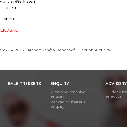
tost za příležitostí,
za strojem
a snem.
m EKOBAL
on:
27. 4. 2023
Author:
Renáta Dobešová
Section:
Aktuality
BALE PRESSERS
ENQUIRY
ADVISORY
Wrapping machine
Guide to m
enquiry
selection
Packaging material
enquiry