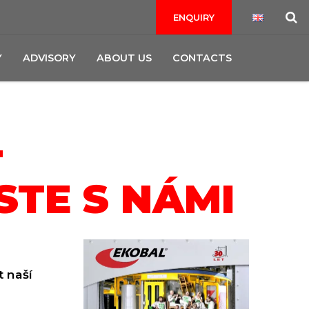
ENQUIRY
Y
ADVISORY
ABOUT US
CONTACTS
-
STE S NÁMI
t naší