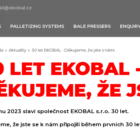
il@ekobal.cz
S
PALLETIZING SYSTEMS
BALE PRESSERS
ENQUIR
ás
Aktuality
30 let EKOBAL - Děkujeme, že jste s námi
0 LET EKOBAL 
ĚKUJEME, ŽE J
nu 2023 slaví společnost EKOBAL s.r.o. 30 let.
me, že jste se k nám připojili během prvních 30 le