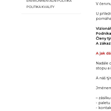
ENVIRONMENTÁLNÍ POLITIKA
V červnu
POLITIKA KVALITY
U přílež
pomáhají
Vizionář
Podnika
Členy t
A zákaz
A jak dá
Nadále 
stopu a 
A náš t
Jménem 
– zásilku
- paletu
- konta