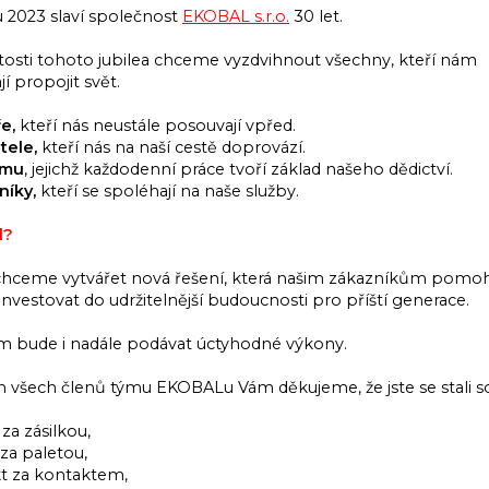
 2023 slaví společnost
EKOBAL s.r.o.
30 let.
itosti tohoto jubilea chceme vyzdvihnout všechny, kteří nám
 propojit svět.
e,
kteří nás neustále posouvají vpřed.
tele,
kteří nás na naší cestě doprovází.
ýmu
, jejichž každodenní práce tvoří základ našeho dědictví.
níky,
kteří se spoléhají na naše služby.
l?
chceme vytvářet nová řešení, která našim zákazníkům pomoh
investovat do udržitelnější budoucnosti pro příští generace.
ým bude i nadále podávat úctyhodné výkony.
všech členů týmu EKOBALu Vám děkujeme, že jste se stali so
 za zásilkou,
 za paletou,
kt za kontaktem,